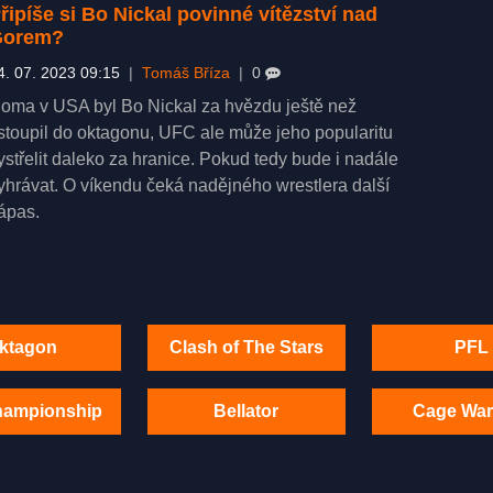
řipíše si Bo Nickal povinné vítězství nad
Gorem?
4. 07. 2023 09:15
|
Tomáš Bříza
|
0
oma v USA byl Bo Nickal za hvězdu ještě než
stoupil do oktagonu, UFC ale může jeho popularitu
ystřelit daleko za hranice. Pokud tedy bude i nadále
yhrávat. O víkendu čeká nadějného wrestlera další
ápas.
ktagon
Clash of The Stars
PFL
hampionship
Bellator
Cage War