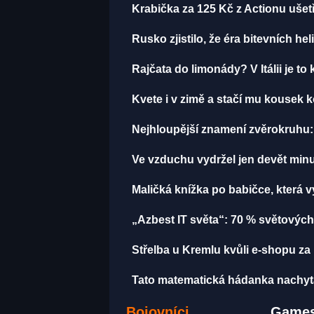
Krabička za 125 Kč z Actionu ušetř
Rusko zjistilo, že éra bitevních hel
Rajčata do limonády? V Itálii je to 
Kvete i v zimě a stačí mu kousek k
Nejhloupější znamení zvěrokruhu: 
Ve vzduchu vydržel jen devět minut
Maličká knížka po babičce, která 
„Azbest IT světa“: 70 % světových
Střelba u Kremlu kvůli e-shopu za 
Tato matematická hádanka nachytala u
Bojovníci
Games