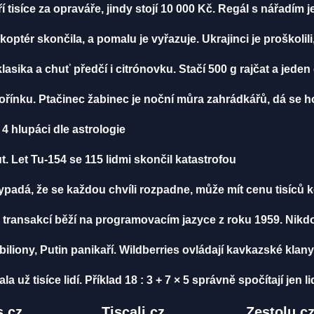
í tisíce za opraváře, jindy stojí 10 000 Kč. Regál s nářadím 
ikoptér skončila, a pomalu je vyřazuje. Ukrajinci je proškolili
klasika a chuť předčí i citrónovku. Stačí 500 g rajčat a jeden
ořínku. Ptačinec žabinec je noční můra zahrádkářů, dá se ho
4 hlupáci dle astrologie
. Let Tu-154 se 115 lidmi skončil katastrofou
vypadá, že se každou chvíli rozpadne, může mít cenu tisíců 
 transakcí běží na programovacím jazyce z roku 1959. Nikd
biliony, Putin panikaří. Wildberries ovládají kavkazské klany
ž tisíce lidí. Příklad 18 : 3 + 7 × 5 správně spočítají jen li
.cz
Tiscali.cz
Zestolu.c