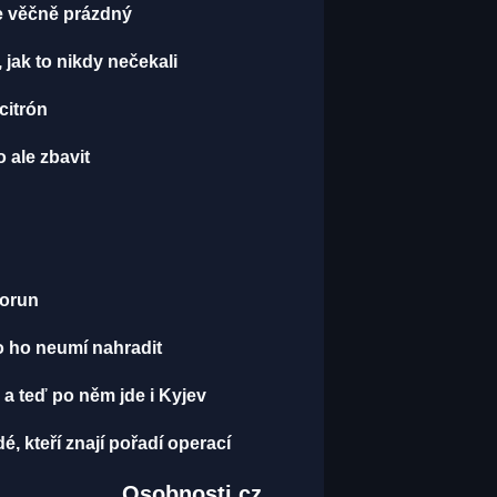
je věčně prázdný
, jak to nikdy nečekali
 citrón
 ale zbavit
korun
o ho neumí nahradit
 a teď po něm jde i Kyjev
dé, kteří znají pořadí operací
z
Osobnosti.cz