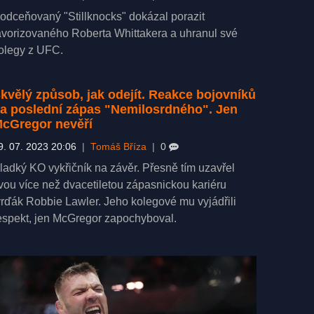
odceňovaný "Stillknocks" dokázal porazit
avorizovaného Roberta Whittakera a uhranul své
olegy z UFC.
kvělý způsob, jak odejít. Reakce bojovníků
a poslední zápas "Nemilosrdného". Jen
cGregor nevěří
9. 07. 2023 20:06
|
Tomáš Bříza
|
0
ladký KO vykřičník na závěr. Přesně tím uzavřel
vou více než dvacetiletou zápasnickou kariéru
vrďák Robbie Lawler. Jeho kolegové mu vyjádřili
espekt, jen McGregor zapochyboval.