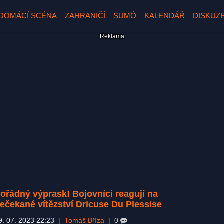
DOMÁCÍ SCÉNA
ZAHRANIČÍ
SUMÓ
KALENDÁŘ
DISKUZ
ořádný výprask! Bojovníci reagují na
ečekané vítězství Dricuse Du Plessise
9. 07. 2023 22:23
|
Tomáš Bříza
|
0