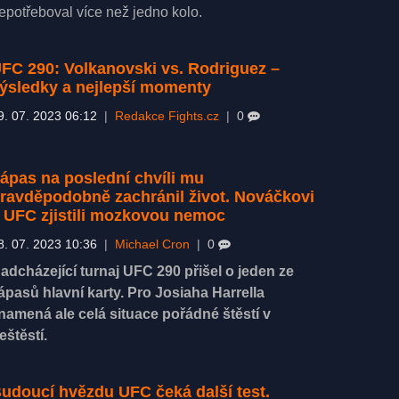
epotřeboval více než jedno kolo.
FC 290: Volkanovski vs. Rodriguez –
ýsledky a nejlepší momenty
9. 07. 2023 06:12
|
Redakce Fights.cz
|
0
ápas na poslední chvíli mu
ravděpodobně zachránil život. Nováčkovi
 UFC zjistili mozkovou nemoc
8. 07. 2023 10:36
|
Michael Cron
|
0
adcházející turnaj UFC 290 přišel o jeden ze
ápasů hlavní karty. Pro Josiaha Harrella
namená ale celá situace pořádné štěstí v
eštěstí.
udoucí hvězdu UFC čeká další test.