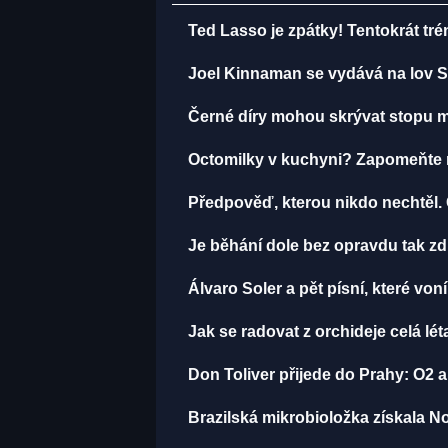
Ted Lasso je zpátky! Tentokrát tr
Joel Kinnaman se vydává na lov S
Černé díry mohou skrývat stopu mi
Octomilky v kuchyni? Zapomeňte na
Předpověď, kterou nikdo nechtěl.
Je běhání dole bez opravdu tak zdr
Álvaro Soler a pět písní, které von
Jak se radovat z orchideje celá lé
Don Toliver přijede do Prahy: O2 a
Brazilská mikrobioložka získala N