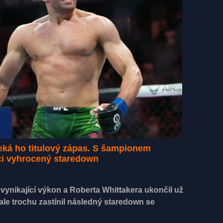
čeká ho titulový zápas. S šampionem
ci vyhrocený staredown
a vynikající výkon a Roberta Whittakera ukončil už
ale trochu zastínil následný staredown se