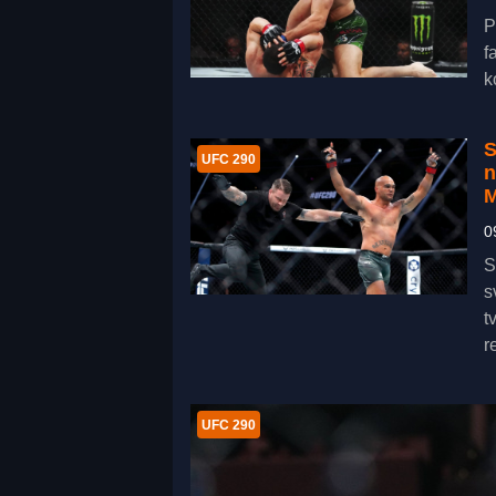
P
f
k
S
UFC 290
n
M
0
S
s
t
r
UFC 290