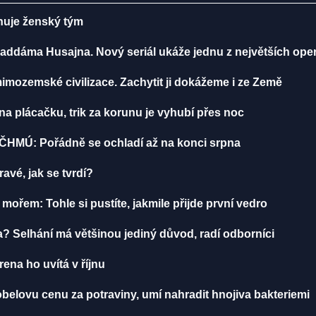
énuje ženský tým
addáma Husajna. Nový seriál ukáže jednu z největších ope
mozemské civilizace. Zachytit ji dokážeme i ze Země
 plácačku, trik za korunu je vyhubí přes noc
 ČHMÚ: Pořádně se ochladí až na konci srpna
avé, jak se tvrdí?
í mořem: Tohle si pustíte, jakmile přijde první vedro
ta? Selhání má většinou jediný důvod, radí odborníci
rena ho uvítá v říjnu
obelovu cenu za potraviny, umí nahradit hnojiva bakteriemi