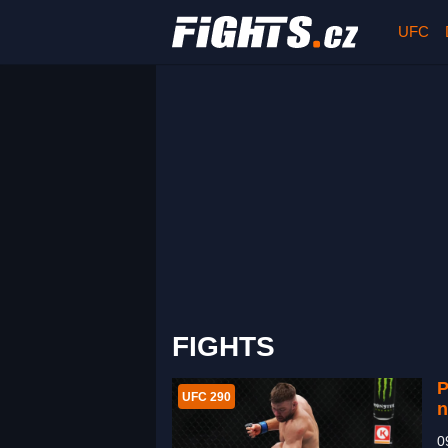
UFC
FIGHTS
P
UFC 290
n
0