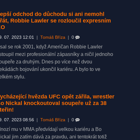
epší odchod do důchodu si ani nemohl
řát, Robbie Lawler se rozloučil expresním
KO
9. 07. 2023 12:01
|
Tomáš Bříza
|
0
sal se rok 2001, když Američan Robbie Lawler
stoupil mezi profesionální zápasníky a ničil jednoho
oupeře za druhým. Dnes po více než dvou
ekádách bojování ukončil kariéru. A bylo to ve
elkém stylu.
ycházející hvězda UFC opět zářila, wrestler
o Nickal knockoutoval soupeře už za 38
teřin!
9. 07. 2023 08:56
|
Tomáš Bříza
|
0
nozí mu v MMA předvídají velkou kariéru a Bo
ickal jim zatím dává za pravdu, ani tentokrát totiž