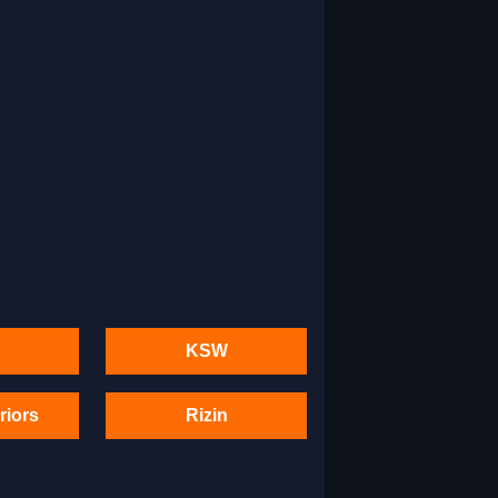
KSW
riors
Rizin