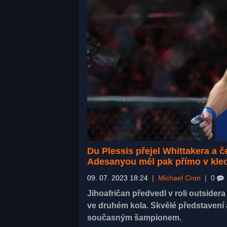
Du Plessis přejel Whittakera a 
Adesanyou měl pak přímo v kle
09. 07. 2023 18:24
|
Michael Cron
|
0
Jihoafričan předvedl v roli outsider
ve druhém kola. Skvělé představení 
současným šampionem.