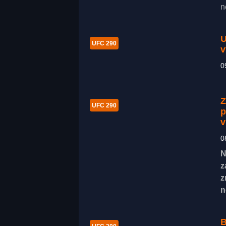
n
U
UFC 290
v
0
Z
UFC 290
p
v
0
N
z
z
n
B