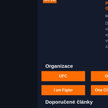
UFC 290
P
0
D
v
v
v
z
Organizace
UFC
O
I am Figter
One C
Doporučené články