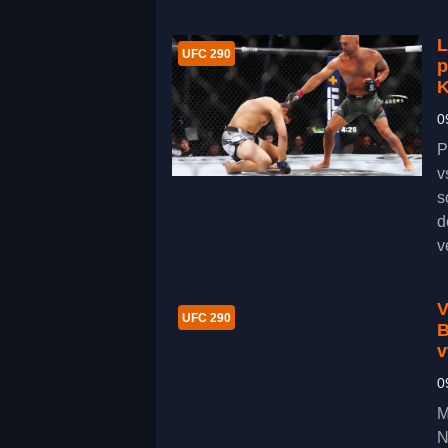
L
UFC 290
p
0
P
v
s
d
v
V
UFC 290
B
v
0
M
N