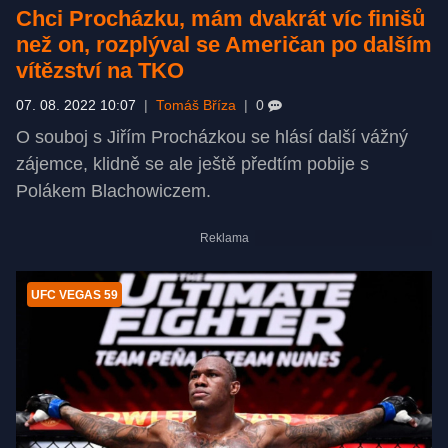
Chci Procházku, mám dvakrát víc finišů
než on, rozplýval se Američan po dalším
vítězství na TKO
07. 08. 2022 10:07
|
Tomáš Bříza
|
0
O souboj s Jiřím Procházkou se hlásí další vážný
zájemce, klidně se ale ještě předtím pobije s
Polákem Blachowiczem.
UFC VEGAS 59