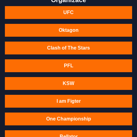
UFC
Oktagon
Clash of The Stars
PFL
KSW
I am Figter
One Championship
Bellator