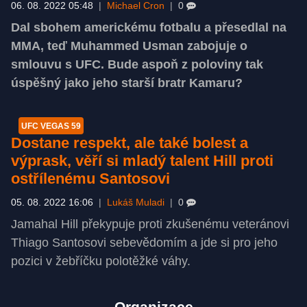
06. 08. 2022 05:48
|
Michael Cron
|
0
Dal sbohem americkému fotbalu a přesedlal na
MMA, teď Muhammed Usman zabojuje o
smlouvu s UFC. Bude aspoň z poloviny tak
úspěšný jako jeho starší bratr Kamaru?
UFC VEGAS 59
Dostane respekt, ale také bolest a
výprask, věří si mladý talent Hill proti
ostřílenému Santosovi
05. 08. 2022 16:06
|
Lukáš Muladi
|
0
Jamahal Hill překypuje proti zkušenému veteránovi
Thiago Santosovi sebevědomím a jde si pro jeho
pozici v žebříčku polotěžké váhy.
Organizace