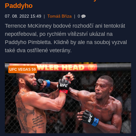
Paddyho
07. 08. 2022 15:49
|
Tomáš Bříza
|
0
Terrence McKinney bodové rozhodčí ani tentokrát
nepotřeboval, po rychlém vítězství ukázal na
Paddyho Pimbletta. Klidně by ale na souboj vyzval
také dva ostřílené veterány.
UFC VEGAS 59