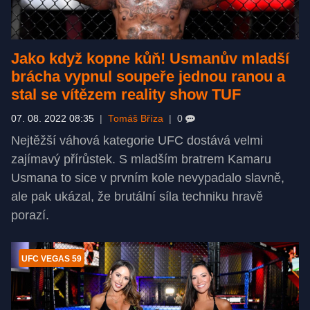
Jako když kopne kůň! Usmanův mladší
brácha vypnul soupeře jednou ranou a
stal se vítězem reality show TUF
07. 08. 2022 08:35
|
Tomáš Bříza
|
0
Nejtěžší váhová kategorie UFC dostává velmi
zajímavý přírůstek. S mladším bratrem Kamaru
Usmana to sice v prvním kole nevypadalo slavně,
ale pak ukázal, že brutální síla techniku hravě
porazí.
UFC VEGAS 59