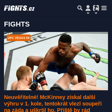
FIGHTS
UFC VEGAS 59
Neuvěřitelné! McKinney získal další
výhru v 1. kole, tentokrát vlezl soupeři
na záda a uškrtil ho. Příště by rád