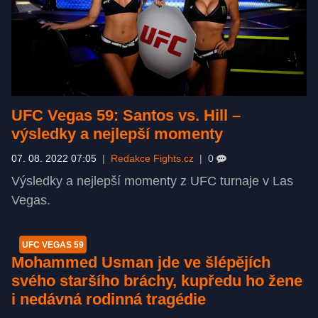
UFC Vegas 59: Santos vs. Hill –⁠
výsledky a nejlepší momenty
07. 08. 2022 07:05
|
Redakce Fights.cz
|
0
Výsledky a nejlepší momenty z UFC turnaje v Las
Vegas.
UFC VEGAS 59
Mohammed Usman jde ve šlépějích
svého staršího bráchy, kupředu ho žene
i nedávná rodinná tragédie