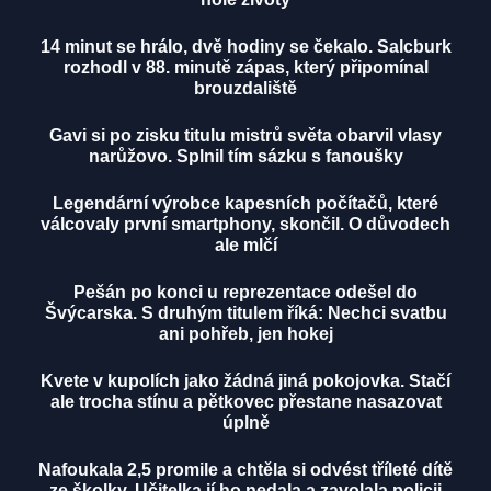
14 minut se hrálo, dvě hodiny se čekalo. Salcburk
rozhodl v 88. minutě zápas, který připomínal
brouzdaliště
Gavi si po zisku titulu mistrů světa obarvil vlasy
narůžovo. Splnil tím sázku s fanoušky
Legendární výrobce kapesních počítačů, které
válcovaly první smartphony, skončil. O důvodech
ale mlčí
Pešán po konci u reprezentace odešel do
Švýcarska. S druhým titulem říká: Nechci svatbu
ani pohřeb, jen hokej
Kvete v kupolích jako žádná jiná pokojovka. Stačí
ale trocha stínu a pětkovec přestane nasazovat
úplně
Nafoukala 2,5 promile a chtěla si odvést tříleté dítě
ze školky. Učitelka jí ho nedala a zavolala policii