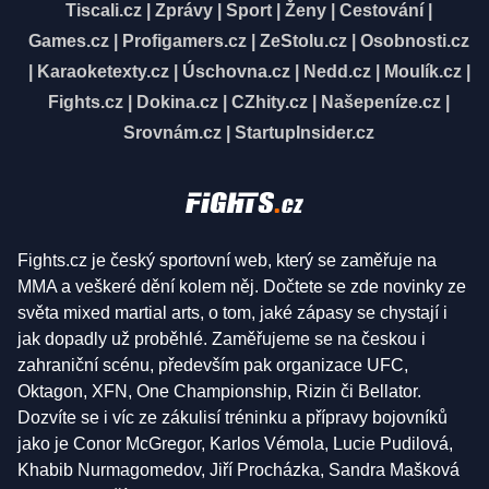
Tiscali.cz
|
Zprávy
|
Sport
|
Ženy
|
Cestování
|
Games.cz
|
Profigamers.cz
|
ZeStolu.cz
|
Osobnosti.cz
|
Karaoketexty.cz
|
Úschovna.cz
|
Nedd.cz
|
Moulík.cz
|
Fights.cz
|
Dokina.cz
|
CZhity.cz
|
Našepeníze.cz
|
Srovnám.cz
|
StartupInsider.cz
Fights.cz je český sportovní web, který se zaměřuje na
MMA a veškeré dění kolem něj. Dočtete se zde novinky ze
světa mixed martial arts, o tom, jaké zápasy se chystají i
jak dopadly už proběhlé. Zaměřujeme se na českou i
zahraniční scénu, především pak organizace UFC,
Oktagon, XFN, One Championship, Rizin či Bellator.
Dozvíte se i víc ze zákulisí tréninku a přípravy bojovníků
jako je Conor McGregor, Karlos Vémola, Lucie Pudilová,
Khabib Nurmagomedov, Jiří Procházka, Sandra Mašková