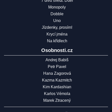
7 divů světa: Duel
Monopoly
Dobble
Uno
Jízdenky, prosím!
Krycí jména
Na křídlech
Osobnosti.cz
Andrej Babiš
Petr Pavel
Hana Zagorová
Kazma Kazmitch
Kim Kardashian
Karlos Vémola
Marek Ztracený