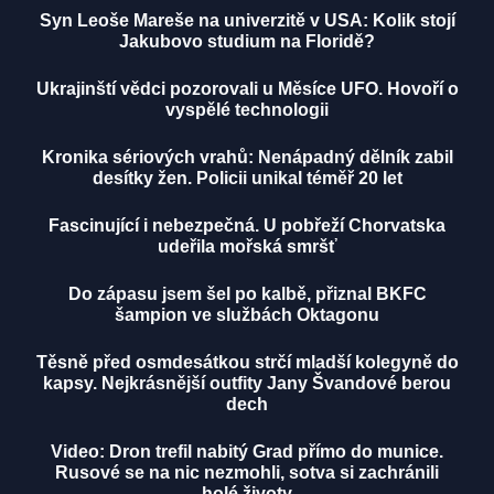
Syn Leoše Mareše na univerzitě v USA: Kolik stojí
Jakubovo studium na Floridě?
Ukrajinští vědci pozorovali u Měsíce UFO. Hovoří o
vyspělé technologii
Kronika sériových vrahů: Nenápadný dělník zabil
desítky žen. Policii unikal téměř 20 let
Fascinující i nebezpečná. U pobřeží Chorvatska
udeřila mořská smršť
Do zápasu jsem šel po kalbě, přiznal BKFC
šampion ve službách Oktagonu
Těsně před osmdesátkou strčí mladší kolegyně do
kapsy. Nejkrásnější outfity Jany Švandové berou
dech
Video: Dron trefil nabitý Grad přímo do munice.
Rusové se na nic nezmohli, sotva si zachránili
holé životy