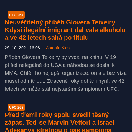
UFC 267
Neuvěřitelný příběh Glovera Teixeiry.
Kdysi ilegální imigrant dal vale alkoholu
a ve 42 letech sahá po titulu
29. 10. 2021 16:08
|
Antonín Klas
Příběh Glovera Teixeiry by vydal na knihu. V 19
přišel nelegálně do USA a náhodou se dostal k
MMA. Chtěli ho nejlepší organizace, on ale bez víza
musel odmítnout. Ztracené roky dohání nyní, ve 42
letech se může stát nejstarším šampionem UFC.
UFC 263
Před třemi roky spolu svedli těsný
zápas. Teď se Marvin Vettori a Israel
Adesanya střetnou o pás šampiona