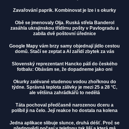
Zavařování paprik. Kombinovat je lze i s okurky
Obě se jmenovaly Olja. Ruská střela Banderol
zasáhla ukrajinskou třídírnu pošty v Pavlogradu a
zabila dvě poštovní úřednice
Google Mapy vám brzy samy objednají jídlo cestou
domů. Stačí se zeptat a AI zařídí zbytek za vás
Slovenský reprezentant Hancko pálí do českého
fotbalu: Obávám se, že dopadneme jako oni
Okurky zalévané studenou vodou zhořknou do
týdne. Správná teplota zálivky je mezi 25 a 28 °C,
ale většina zahrádkářů to nedělá
Táta pochoval předčasně narozenou dceru a
políbil ji na čelo. Její reakce ho dostala na kolena
Jedna aplikace slibuje slunce, druhá déšť. Proč se
předpovědi počasí v telefonu tak liší a která má