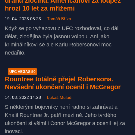
dráhu zločinu. Američanovi za loupež
hrozí 10 let za mřížemi
19. 04. 2023 05:23
|
Tomáš Bříza
Když se po vyhazovu z UFC rozhodoval, co dál
dělat, zlodějina byla jasnou volbou. Ani jako
kriminálníkovi se ale Karlu Robersonovi moc
nedařilo.
UFC VEGAS 50
Rountree totálně přejel Robersona.
Nevšední ukončení ocenil i McGregor
14. 03. 2022 14:28
|
Lukáš Muladi
S některými bojovníky není radno si zahrávat a
Khalil Rountree Jr. patří mezi ně. Jeho tvrdého
ukončení si všiml i Conor McGregor a ocenil jej za
inovaci.