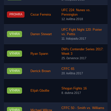
UFC 224: Nunes vs.
PROHRA
Cezar Ferreira
Pennington
12. května 2018
UFC Fight Night 120: Poirier
VÝHRA
Darren Stewart
vs. Pettis
11. listopadu 2017
DW's Contender Series 2017:
VÝHRA
Ryan Spann
Week 3
25. července 2017
CFFC 65
VÝHRA
Derrick Brown
20. května 2017
Shogun Fights 16
VÝHRA
Elijah Gbollie
8. dubna 2017
CFFC 50 - Smith vs. Williams
VÝHRA
Michael Wilcox