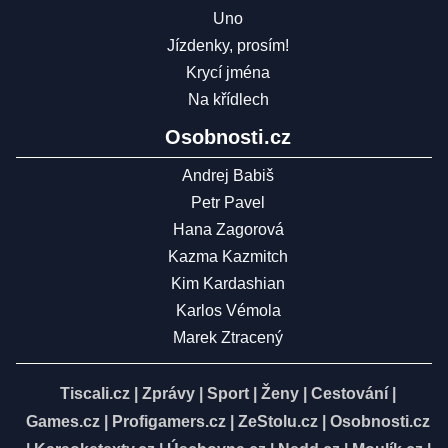
Uno
Jízdenky, prosím!
Krycí jména
Na křídlech
Osobnosti.cz
Andrej Babiš
Petr Pavel
Hana Zagorová
Kazma Kazmitch
Kim Kardashian
Karlos Vémola
Marek Ztracený
Tiscali.cz
|
Zprávy
|
Sport
|
Ženy
|
Cestování
|
Games.cz
|
Profigamers.cz
|
ZeStolu.cz
|
Osobnosti.cz