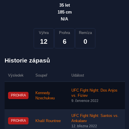
35 let
185 cm
N/A
Výhra
Prohra
Remíza
12
6
0
Historie zápasů
Výsledek
Soupeř
Událost
UFC Fight Night: Dos Anjos
Kennedy
PROHRA
vs. Fiziev
Nzechukwu
9. července 2022
UFC Fight Night: Santos vs.
PROHRA
Khalil Rountree
Ankalaev
12. března 2022