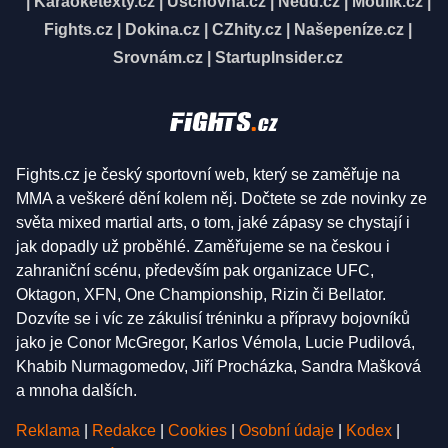
|
Karaoketexty.cz
|
Úschovna.cz
|
Nedd.cz
|
Moulík.cz
|
Fights.cz
|
Dokina.cz
|
CZhity.cz
|
Našepeníze.cz
|
Srovnám.cz
|
StartupInsider.cz
Fights.cz je český sportovní web, který se zaměřuje na
MMA a veškeré dění kolem něj. Dočtete se zde novinky ze
světa mixed martial arts, o tom, jaké zápasy se chystají i
jak dopadly už proběhlé. Zaměřujeme se na českou i
zahraniční scénu, především pak organizace UFC,
Oktagon, XFN, One Championship, Rizin či Bellator.
Dozvíte se i víc ze zákulisí tréninku a přípravy bojovníků
jako je Conor McGregor, Karlos Vémola, Lucie Pudilová,
Khabib Nurmagomedov, Jiří Procházka, Sandra Mašková
a mnoha dalších.
Reklama
|
Redakce
|
Cookies
|
Osobní údaje
|
Kodex
|