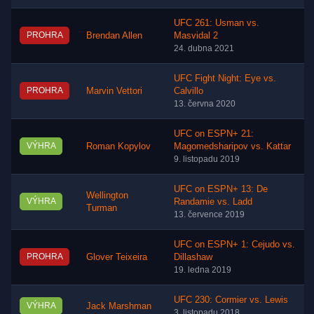
UFC 261: Usman vs.
PROHRA
Brendan Allen
Masvidal 2
24. dubna 2021
UFC Fight Night: Eye vs.
PROHRA
Marvin Vettori
Calvillo
13. června 2020
UFC on ESPN+ 21:
VÝHRA
Roman Kopylov
Magomedsharipov vs. Kattar
9. listopadu 2019
UFC on ESPN+ 13: De
Wellington
VÝHRA
Randamie vs. Ladd
Turman
13. července 2019
UFC on ESPN+ 1: Cejudo vs.
PROHRA
Glover Teixeira
Dillashaw
19. ledna 2019
UFC 230: Cormier vs. Lewis
VÝHRA
Jack Marshman
3. listopadu 2018