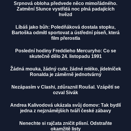
Srpnová obloha předvede něco mimořádného.
Zatmění Slunce vystřídá noc plná padajících
hvězd
Líbáš jako bůh: Poledňáková dostala stopku,
Bartoška odmítl sportovat a ústřední píseň, která
film přerostla
Poslední hodiny Freddieho Mercuryho: Co se
skutečně dělo 24. listopadu 1991
Žádná mouka, žádný cukr, žádné mléko, jídelníček
Ronalda je záměrně jednotvárný
Nezápasím v Clashi, zdůraznil Roušal. Vzápětí se
ozval Sivák
Andrea Kalivodová ukázala svůj domov: Tak bydlí
jedna z nejznámějších tváří české zábavy
Nenechte si rajčata zničit plísní. Odstraňte
okamžitě listy