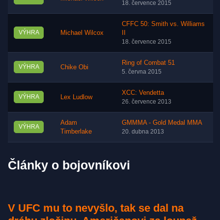
18. července 2015
CFFC 50: Smith vs. Williams
VÝHRA
Michael Wilcox
II
18. července 2015
Ring of Combat 51
VÝHRA
Chike Obi
5. června 2015
XCC: Vendetta
VÝHRA
Lex Ludlow
26. července 2013
Adam
GMMMA - Gold Medal MMA
VÝHRA
Timberlake
20. dubna 2013
Články o bojovníkovi
V UFC mu to nevyšlo, tak se dal na