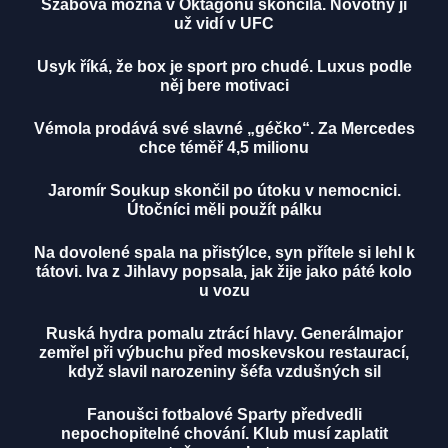
Szabová možná v Oktagonu skončila. Novotný ji
už vidí v UFC
Usyk říká, že box je sport pro chudé. Luxus podle
něj bere motivaci
Vémola prodává své slavné „géčko“. Za Mercedes
chce téměř 4,5 milionu
Jaromír Soukup skončil po útoku v nemocnici.
Útočníci měli použít pálku
Na dovolené spala na přistýlce, syn přítele si lehl k
tátovi. Iva z Jihlavy popsala, jak žije jako páté kolo
u vozu
Ruská hydra pomalu ztrácí hlavy. Generálmajor
zemřel při výbuchu před moskevskou restaurací,
když slavil narozeniny šéfa vzdušných sil
Fanoušci fotbalové Sparty předvedli
nepochopitelné chování. Klub musí zaplatit