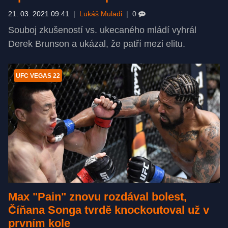
21. 03. 2021 09:41
|
Lukáš Muladi
|
0
Souboj zkušeností vs. ukecaného mládí vyhrál
Derek Brunson a ukázal, že patří mezi elitu.
UFC VEGAS 22
Max "Pain" znovu rozdával bolest,
Číňana Songa tvrdě knockoutoval už v
prvním kole