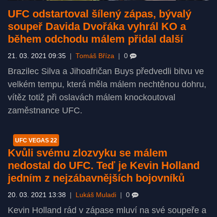
UFC odstartoval šílený zápas, bývalý
soupeř Davida Dvořáka vyhrál KO a
během odchodu málem přidal další
21. 03. 2021 09:35
|
Tomáš Bříza
|
0
Brazilec Silva a Jihoafričan Buys předvedli bitvu ve
velkém tempu, která měla málem nechtěnou dohru,
vítěz totiž při oslavách málem knockoutoval
zaměstnance UFC.
UFC VEGAS 22
Kvůli svému zlozvyku se málem
nedostal do UFC. Teď je Kevin Holland
jedním z nejzábavnějších bojovníků
20. 03. 2021 13:38
|
Lukáš Muladi
|
0
Kevin Holland rád v zápase mluví na své soupeře a