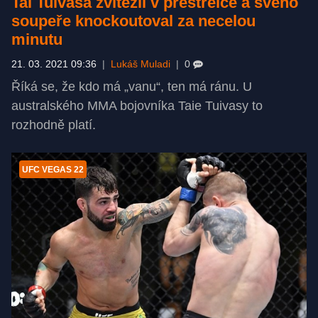
Tai Tuivasa zvítězil v přestřelce a svého
soupeře knockoutoval za necelou
minutu
21. 03. 2021 09:36
|
Lukáš Muladi
|
0
Říká se, že kdo má „vanu“, ten má ránu. U
australského MMA bojovníka Taie Tuivasy to
rozhodně platí.
UFC VEGAS 22