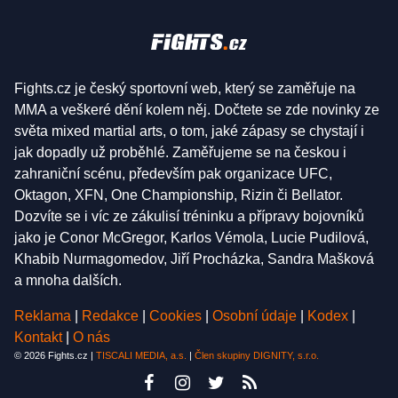
Fights.cz je český sportovní web, který se zaměřuje na
MMA a veškeré dění kolem něj. Dočtete se zde novinky ze
světa mixed martial arts, o tom, jaké zápasy se chystají i
jak dopadly už proběhlé. Zaměřujeme se na českou i
zahraniční scénu, především pak organizace UFC,
Oktagon, XFN, One Championship, Rizin či Bellator.
Dozvíte se i víc ze zákulisí tréninku a přípravy bojovníků
jako je Conor McGregor, Karlos Vémola, Lucie Pudilová,
Khabib Nurmagomedov, Jiří Procházka, Sandra Mašková
a mnoha dalších.
Reklama
|
Redakce
|
Cookies
|
Osobní údaje
|
Kodex
|
Kontakt
|
O nás
© 2026 Fights.cz |
TISCALI MEDIA, a.s.
|
Člen skupiny DIGNITY, s.r.o.