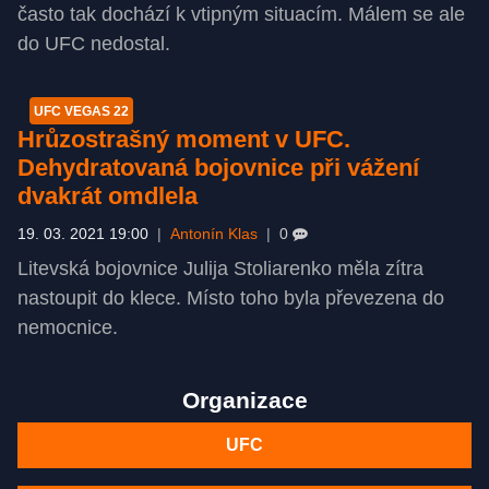
často tak dochází k vtipným situacím. Málem se ale
do UFC nedostal.
UFC VEGAS 22
Hrůzostrašný moment v UFC.
Dehydratovaná bojovnice při vážení
dvakrát omdlela
19. 03. 2021 19:00
|
Antonín Klas
|
0
Litevská bojovnice Julija Stoliarenko měla zítra
nastoupit do klece. Místo toho byla převezena do
nemocnice.
Organizace
UFC