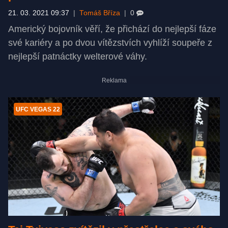
21. 03. 2021 09:37
|
Tomáš Bříza
|
0
Americký bojovník věří, že přichází do nejlepší fáze
své kariéry a po dvou vítězstvích vyhlíží soupeře z
nejlepší patnáctky welterové váhy.
UFC VEGAS 22