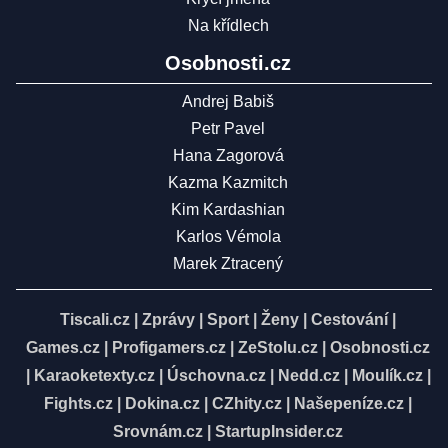
Na křídlech
Osobnosti.cz
Andrej Babiš
Petr Pavel
Hana Zagorová
Kazma Kazmitch
Kim Kardashian
Karlos Vémola
Marek Ztracený
Tiscali.cz
|
Zprávy
|
Sport
|
Ženy
|
Cestování
|
Games.cz
|
Profigamers.cz
|
ZeStolu.cz
|
Osobnosti.cz
|
Karaoketexty.cz
|
Úschovna.cz
|
Nedd.cz
|
Moulík.cz
|
Fights.cz
|
Dokina.cz
|
CZhity.cz
|
Našepeníze.cz
|
Srovnám.cz
|
StartupInsider.cz