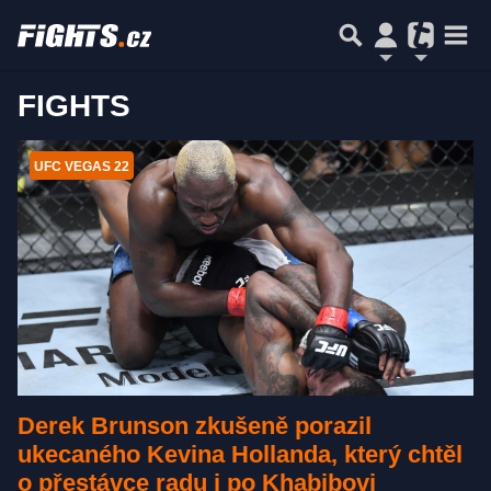
FIGHTS
UFC VEGAS 22
Derek Brunson zkušeně porazil
ukecaného Kevina Hollanda, který chtěl
o přestávce radu i po Khabibovi