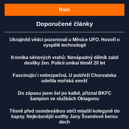
Rizin
Doporučené články
Ukrajinští vědci pozorovali u Měsíce UFO. Hovoří o
vyspělé technologii
Kronika sériových vrahů: Nenápadný dělník zabil
desítky žen. Policii unikal téměř 20 let
Fascinující i nebezpečná. U pobřeží Chorvatska
udeřila mořská smršť
Do zápasu jsem šel po kalbě, přiznal BKFC
šampion ve službách Oktagonu
Těsně před osmdesátkou strčí mladší kolegyně do
kapsy. Nejkrásnější outfity Jany Švandové berou
dech