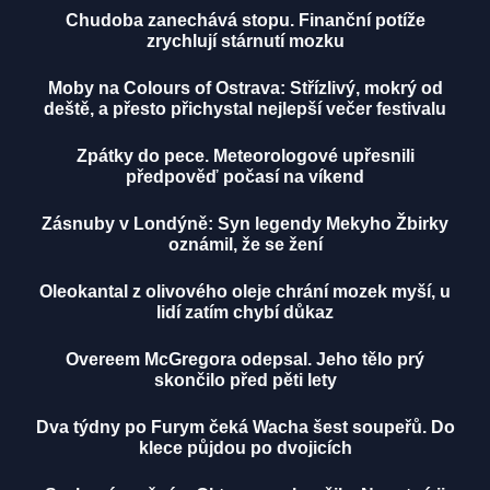
Chudoba zanechává stopu. Finanční potíže
zrychlují stárnutí mozku
Moby na Colours of Ostrava: Střízlivý, mokrý od
deště, a přesto přichystal nejlepší večer festivalu
Zpátky do pece. Meteorologové upřesnili
předpověď počasí na víkend
Zásnuby v Londýně: Syn legendy Mekyho Žbirky
oznámil, že se žení
Oleokantal z olivového oleje chrání mozek myší, u
lidí zatím chybí důkaz
Overeem McGregora odepsal. Jeho tělo prý
skončilo před pěti lety
Dva týdny po Furym čeká Wacha šest soupeřů. Do
klece půjdou po dvojicích