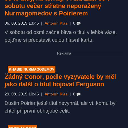
sobotu večer střetne neporažený
Nurmagomedov s Poirierem
06. 09. 2019 13:46
|
Antonín Klas
|
0
V sobotu od osmi začne bitva o titul v lehké váze,
pojďme si představit celou hlavní kartu.
KHABIB NURMAGODEMOV
Žádný Conor, podle vyzyvatele by měl
jako další o titul bojovat Ferguson
29. 08. 2019 10:45
|
Antonín Klas
|
0
Dustin Poirier ještě titul nevyhrál, ale ví, komu by
chtěl při první obhajobě čelit.