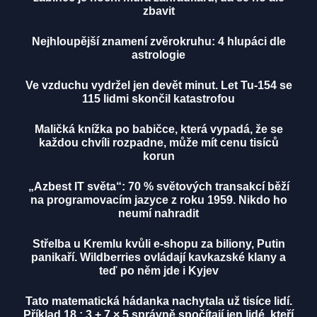
zbavit
Nejhloupější znamení zvěrokruhu: 4 hlupáci dle
astrologie
Ve vzduchu vydržel jen devět minut. Let Tu-154 se
115 lidmi skončil katastrofou
Maličká knížka po babičce, která vypadá, že se
každou chvíli rozpadne, může mít cenu tisíců
korun
„Azbest IT světa“: 70 % světových transakcí běží
na programovacím jazyce z roku 1959. Nikdo ho
neumí nahradit
Střelba u Kremlu kvůli e-shopu za biliony, Putin
panikaří. Wildberries ovládají kavkazské klany a
teď po něm jde i Kyjev
Tato matematická hádanka nachytala už tisíce lidí.
Příklad 18 : 3 + 7 × 5 správně spočítají jen lidé, kteří