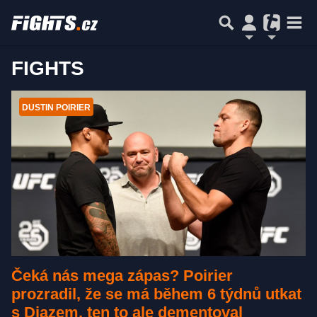
FIGHTS
DUSTIN POIRIER
Čeká nás mega zápas? Poirier
prozradil, že se má během 6 týdnů utkat
s Diazem, ten to ale dementoval