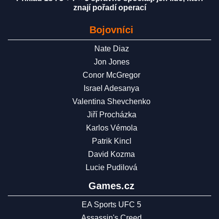
znají pořadí operací
Bojovníci
Nate Diaz
Jon Jones
Conor McGregor
Israel Adesanya
Valentina Shevchenko
Jiří Procházka
Karlos Vémola
Patrik Kincl
David Kozma
Lucie Pudilová
Games.cz
EA Sports UFC 5
Assassin's Creed