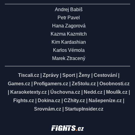
Andrej Babiš
Petr Pavel
Hana Zagorová
Kazma Kazmitch
Kim Kardashian
Karlos Vémola
Marek Ztracený
Tiscali.cz
|
Zprávy
|
Sport
|
Ženy
|
Cestování
|
Games.cz
|
Profigamers.cz
|
ZeStolu.cz
|
Osobnosti.cz
|
Karaoketexty.cz
|
Úschovna.cz
|
Nedd.cz
|
Moulík.cz
|
Fights.cz
|
Dokina.cz
|
CZhity.cz
|
Našepeníze.cz
|
Srovnám.cz
|
StartupInsider.cz