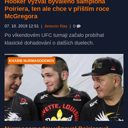
Hooker vyzval bývalého šampiona
Poiriera, ten ale chce v příštím roce
McGregora
07. 10. 2019 12:51
|
Antonín Klas
|
0
Po víkendovém UFC turnaji začalo probíhat
klasické dohadování o dalších duelech.
KHABIB NURMAGODEMOV