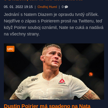
05. 01. 2022 19:15
|
Ondřej Huml
|
0
Jednání s Natem Diazem je opravdu tvrdý oříšek.
Nejdříve o zápas s Poirierem prosil na Twitteru, teď
když Poirier souboj oznámil, Nate se cuká a nadává
na všechny strany.
UFC
Dustin Poirier má spadeno na Nata