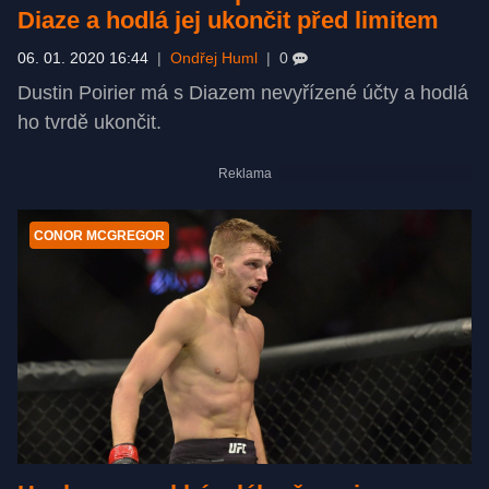
Diaze a hodlá jej ukončit před limitem
06. 01. 2020 16:44
|
Ondřej Huml
|
0
Dustin Poirier má s Diazem nevyřízené účty a hodlá
ho tvrdě ukončit.
CONOR MCGREGOR