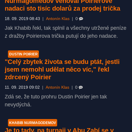
Nurmagomedov věnoval Poirierově
nadaci sto tisíc dolarů za prodej trička
18. 09. 2019 08:43
|
Antonín Klas
|
0
Jak Khabib řekl, tak splnil a všechny utržené peníze
z dražby Poirierova trička putují do jeho nadace.
DUSTIN POIRIER
"Celý zbytek života se budu ptát, jestli
jsem nemohl udělat něco víc," řekl
zdrcený Poirier
11. 09. 2019 09:02
|
Antonín Klas
|
0
Zdá se, že tuto prohru Dustin Poirier jen tak
nevydýchá.
KHABIB NURMAGODEMOV
Je to tady, na turnaji v Abu Zabí se v