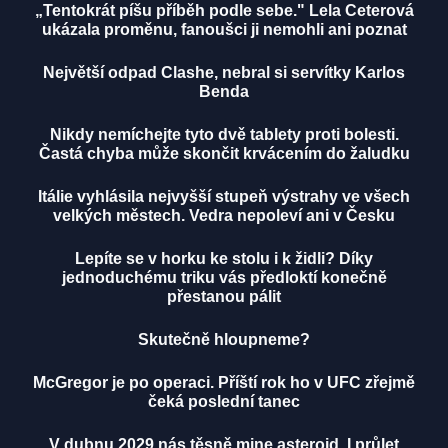
„Tentokrát píšu příběh podle sebe." Lela Ceterová
ukázala proměnu, fanoušci ji nemohli ani poznat
Největší odpad Clashe, nebral si servítky Karlos
Benda
Nikdy nemíchejte tyto dvě tablety proti bolesti.
Častá chyba může skončit krvácením do žaludku
Itálie vyhlásila nejvyšší stupeň výstrahy ve všech
velkých městech. Vedra nepoleví ani v Česku
Lepíte se v horku ke stolu i k židli? Díky
jednoduchému triku vás předloktí konečně
přestanou pálit
Skutečně hloupneme?
McGregor je po operaci. Příští rok ho v UFC zřejmě
čeká poslední tanec
V dubnu 2029 nás těsně mine asteroid. I průlet