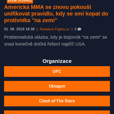
EDDIE ALVAREZ
Americká MMA se znovu pokouší
unifikovat pravidlo, kdy se smí kopat do
protivníka "na zemi"
01. 08. 2019 18:38
|
Redakce Fights.cz
|
0
Problematická otázka, kdy je bojovník "na zemi" se
snad konečně dočká řešení napříč USA.
Organizace
UFC
Oktagon
Clash of The Stars