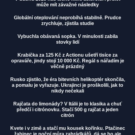
může mít závažné následky
Globální oteplování neprobíhá stabilně. Prudce
zrychluje, zjistila studie
Vybuchla obávaná sopka. V minulosti zabila
stovky lidí
Krabička za 125 Kč z Actionu ušetří tisíce za
opraváře, jindy stojí 10 000 Kč. Regál s nářadím je
věčně prázdný
Rusko zjistilo, že éra bitevních helikoptér skončila,
a pomalu je vyřazuje. Ukrajinci je proškolili, jak to
nikdy nečekali
Rajčata do limonády? V Itálii je to klasika a chuť
předčí i citrónovku. Stačí 500 g rajčat a jeden
citrón
Kvete i v zimě a stačí mu kousek kořínku. Ptačinec
žabinec je noční můra zahrádkářů, dá se ho ale