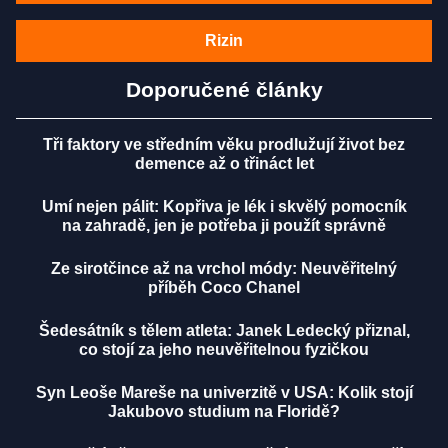
Rizin
Doporučené články
Tři faktory ve středním věku prodlužují život bez
demence až o třináct let
Umí nejen pálit: Kopřiva je lék i skvělý pomocník
na zahradě, jen je potřeba ji použít správně
Ze sirotčince až na vrchol módy: Neuvěřitelný
příběh Coco Chanel
Šedesátník s tělem atleta: Janek Ledecký přiznal,
co stojí za jeho neuvěřitelnou fyzičkou
Syn Leoše Mareše na univerzitě v USA: Kolik stojí
Jakubovo studium na Floridě?