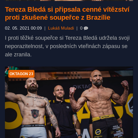
Tereza Bledá si připsala cenné vítězství
proti zkušené soupeřce z Brazílie
02. 05. 2021 00:09
|
Lukáš Muladi
|
0
I proti těžké soupeřce si Tereza Bledá udržela svoji
neporazitelnost, v posledních vteřinách zápasu se
ale zranila.
OKTAGON 23