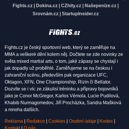
Fights.cz
|
Dokina.cz
|
CZhity.cz
|
Našepeníze.cz
|
Srovnám.cz
|
StartupInsider.cz
Fights.cz je český sportovní web, který se zaměřuje na
MMA a veškeré dění kolem něj. Dočtete se zde novinky ze
světa mixed martial arts, o tom, jaké zápasy se chystají i
jak dopadly už proběhlé. Zaměřujeme se na českou i
zahraniční scénu, především pak organizace UFC,
Oktagon, XFN, One Championship, Rizin či Bellator.
Dozvíte se i víc ze zákulisí tréninku a přípravy bojovníků
jako je Conor McGregor, Karlos Vémola, Lucie Pudilová,
Khabib Nurmagomedov, Jiří Procházka, Sandra Mašková
a mnoha dalších.
Reklama
|
Redakce
|
Cookies
|
Osobní údaje
|
Kodex
|
Kontakt
|
O nás