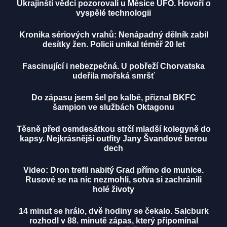
Ukrajinští vědci pozorovali u Měsíce UFO. Hovoří o
vyspělé technologii
Kronika sériových vrahů: Nenápadný dělník zabil
desítky žen. Policii unikal téměř 20 let
Fascinující i nebezpečná. U pobřeží Chorvatska
udeřila mořská smršť
Do zápasu jsem šel po kalbě, přiznal BKFC
šampion ve službách Oktagonu
Těsně před osmdesátkou strčí mladší kolegyně do
kapsy. Nejkrásnější outfity Jany Švandové berou
dech
Video: Dron trefil nabitý Grad přímo do munice.
Rusové se na nic nezmohli, sotva si zachránili
holé životy
14 minut se hrálo, dvě hodiny se čekalo. Salcburk
rozhodl v 88. minutě zápas, který připomínal