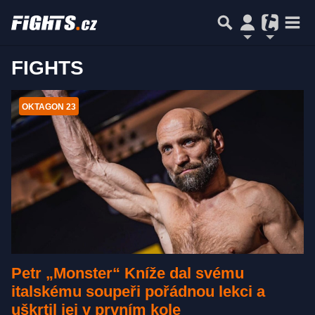
FIGHTS
OKTAGON 23
Petr „Monster“ Kníže dal svému
italskému soupeři pořádnou lekci a
uškrtil jej v prvním kole