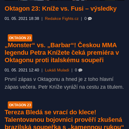
Oktagon 23: Kníže vs. Fusi –⁠ výsledky
01. 05. 2021 18:38
|
Redakce Fights.cz
|
0
OKTAGON 23
„Monster“ vs. „Barbar“! Českou MMA
legendu Petra Knížete čeká premiéra v
Oktagonu proti italskému soupeři
01. 05. 2021 12:40
|
Lukáš Muladi
|
0
První zápas v Oktagonu a hned je z toho hlavní
zápas večera. Petr Kníže vyráží na cestu za titulem.
OKTAGON 23
Tereza Bledá se vrací do klece!
Talentovanou bojovnici prověří zkušená
brazilská soupeřka s „kamennou rukou“