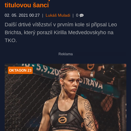
titulovou šanci
02. 05. 2021 00:27
|
Lukáš Muladi
|
0
Další drtivé vítězství v prvním kole si připsal Leo
Brichta, který porazil Kirilla Medvedovskyho na
TKO.
OKTAGON 23