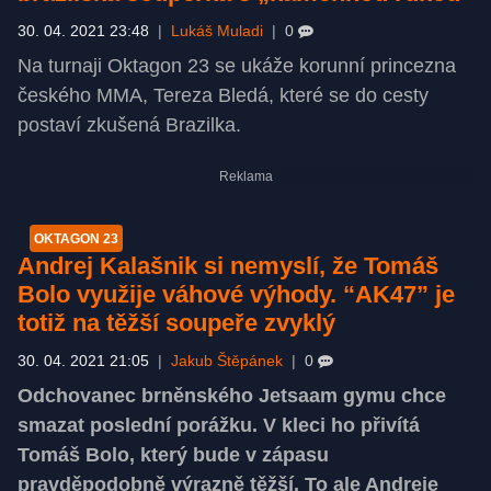
30. 04. 2021 23:48
|
Lukáš Muladi
|
0
Na turnaji Oktagon 23 se ukáže korunní princezna
českého MMA, Tereza Bledá, které se do cesty
postaví zkušená Brazilka.
OKTAGON 23
Andrej Kalašnik si nemyslí, že Tomáš
Bolo využije váhové výhody. “AK47” je
totiž na těžší soupeře zvyklý
30. 04. 2021 21:05
|
Jakub Štěpánek
|
0
Odchovanec brněnského Jetsaam gymu chce
smazat poslední porážku. V kleci ho přivítá
Tomáš Bolo, který bude v zápasu
pravděpodobně výrazně těžší. To ale Andreje