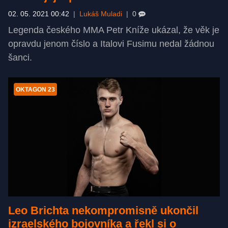
02. 05. 2021 00:42
|
Lukáš Muladi
|
0
Legenda českého MMA Petr Kníže ukázal, že věk je
opravdu jenom číslo a Italovi Fusimu nedal žádnou
šanci.
OKTAGON 23
Leo Brichta nekompromisně ukončil
izraelského bojovníka a řekl si o