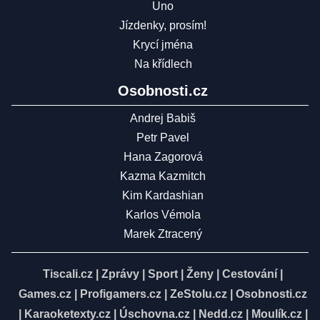
Uno
Jízdenky, prosím!
Krycí jména
Na křídlech
Osobnosti.cz
Andrej Babiš
Petr Pavel
Hana Zagorová
Kazma Kazmitch
Kim Kardashian
Karlos Vémola
Marek Ztracený
Tiscali.cz
|
Zprávy
|
Sport
|
Ženy
|
Cestování
|
Games.cz
|
Profigamers.cz
|
ZeStolu.cz
|
Osobnosti.cz
|
Karaoketexty.cz
|
Úschovna.cz
|
Nedd.cz
|
Moulík.cz
|