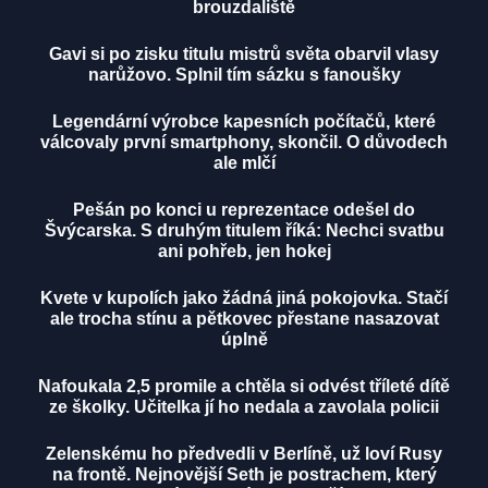
brouzdaliště
Gavi si po zisku titulu mistrů světa obarvil vlasy
narůžovo. Splnil tím sázku s fanoušky
Legendární výrobce kapesních počítačů, které
válcovaly první smartphony, skončil. O důvodech
ale mlčí
Pešán po konci u reprezentace odešel do
Švýcarska. S druhým titulem říká: Nechci svatbu
ani pohřeb, jen hokej
Kvete v kupolích jako žádná jiná pokojovka. Stačí
ale trocha stínu a pětkovec přestane nasazovat
úplně
Nafoukala 2,5 promile a chtěla si odvést tříleté dítě
ze školky. Učitelka jí ho nedala a zavolala policii
Zelenskému ho předvedli v Berlíně, už loví Rusy
na frontě. Nejnovější Seth je postrachem, který