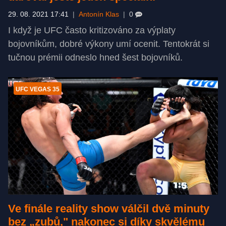
29. 08. 2021 17:41
|
Antonín Klas
|
0
I když je UFC často kritizováno za výplaty
bojovníkům, dobré výkony umí ocenit. Tentokrát si
tučnou prémii odneslo hned šest bojovníků.
UFC VEGAS 35
Ve finále reality show válčil dvě minuty
bez „zubů," nakonec si díky skvělému