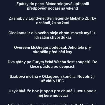
Zpátky do pece. Meteorologové upřesnili
předpověď počasí na víkend
Zásnuby v Londýně: Syn legendy Mekyho Žbirky
oznámil, že se žení
Oleokantal z olivového oleje chrání mozek myší, u
lidí zatím chybí důkaz
Overeem McGregora odepsal. Jeho tělo prý
skončilo před pěti lety
Dva týdny po Furym čeká Wacha šest soupeřů. Do
klece půjdou po dvojicích
Szabová možná v Oktagonu skončila. Novotný ji
už vidí v UFC
Usyk říká, že box je sport pro chudé. Luxus podle
něj bere motivaci