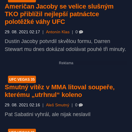
Američan Jacoby se velice slušným
TKO přiblížil nejlepší patnáctce
polotěžké váhy UFC
29. 08. 2021 02:17
|
Antonín Klas
|
0
Dustin Jacoby potvrdil skvělou formu, Darren
Stewart mu dnes dokázal odolávat pouhé tři minuty.
UFC VEGAS 35
Smutný vítěz v MMA litoval soupeře,
kterému „utrhnul“ koleno
29. 08. 2021 02:16
|
Aleš Smutný
|
0
Pat Sabatini vyhrál, ale nijak neslavil