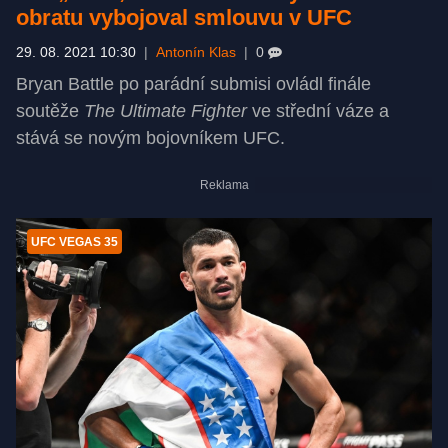
obratu vybojoval smlouvu v UFC
29. 08. 2021 10:30
|
Antonín Klas
|
0
Bryan Battle po parádní submisi ovládl finále
soutěže
The Ultimate Fighter
ve střední váze a
stává se novým bojovníkem UFC.
UFC VEGAS 35