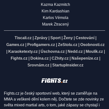
Kazma Kazmitch
Kim Kardashian
Karlos Vémola
Marek Ztracený
Tiscali.cz
|
Zprávy
|
Sport
|
Ženy
|
Cestování
|
Games.cz
|
Profigamers.cz
|
ZeStolu.cz
|
Osobnosti.cz
|
Karaoketexty.cz
|
Úschovna.cz
|
Nedd.cz
|
Moulík.cz
|
Fights.cz
|
Dokina.cz
|
CZhity.cz
|
Našepeníze.cz
|
Srovnám.cz
|
StartupInsider.cz
Fights.cz je český sportovní web, který se zaměřuje na
MMA a veškeré dění kolem něj. Dočtete se zde novinky ze
světa mixed martial arts, o tom, jaké zápasy se chystají i