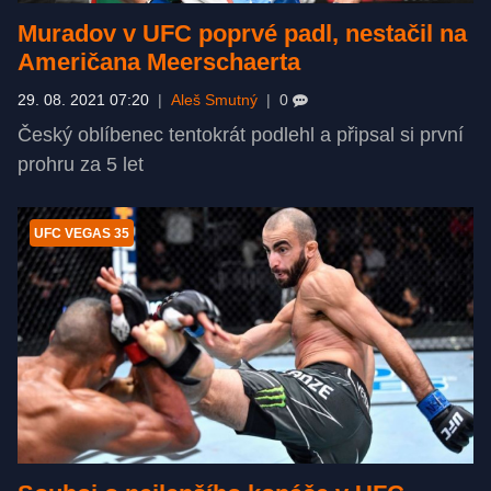
Muradov v UFC poprvé padl, nestačil na
Američana Meerschaerta
29. 08. 2021 07:20
|
Aleš Smutný
|
0
Český oblíbenec tentokrát podlehl a připsal si první
prohru za 5 let
UFC VEGAS 35