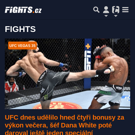
FIGHTS
UFC VEGAS 35
UFC dnes udělilo hned čtyři bonusy za
výkon večera, šéf Dana White poté
daroval ještě jeden speciální