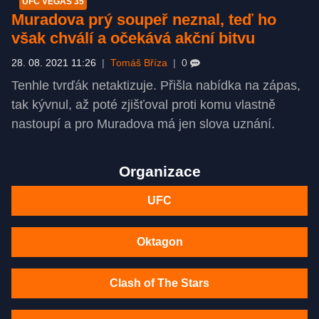
UFC VEGAS 35
Muradova prý soupeř neznal, teď ho
však chválí a očekává akční bitvu
28. 08. 2021 11:26
|
Tomáš Bříza
|
0
Tenhle tvrďák netaktizuje. Přišla nabídka na zápas,
tak kývnul, až poté zjišťoval proti komu vlastně
nastoupí a pro Muradova má jen slova uznání.
Organizace
UFC
Oktagon
Clash of The Stars