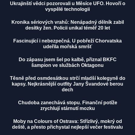
Ukrajinští vědci pozorovali u Měsíce UFO. Hovoří o
vyspělé technologii
Kronika sériových vrahů: Nenápadný dělník zabil
desítky žen. Policii unikal téměř 20 let
Fascinující i nebezpečná. U pobřeží Chorvatska
udeřila mořská smršť
Do zápasu jsem šel po kalbě, přiznal BKFC
šampion ve službách Oktagonu
Těsně před osmdesátkou strčí mladší kolegyně do
kapsy. Nejkrásnější outfity Jany Švandové berou
dech
Chudoba zanechává stopu. Finanční potíže
zrychlují stárnutí mozku
Moby na Colours of Ostrava: Střízlivý, mokrý od
deště, a přesto přichystal nejlepší večer festivalu