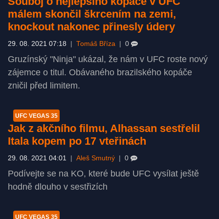
Souboj o nejlepšího kopáče v UFC
málem skončil škrcením na zemi,
knockout nakonec přinesly údery
29. 08. 2021 07:18
|
Tomáš Bříza
|
0
Gruzínský "Ninja" ukázal, že nám v UFC roste nový
zájemce o titul. Obávaného brazilského kopáče
zničil před limitem.
UFC VEGAS 35
Jak z akčního filmu, Alhassan sestřelil
Itala kopem po 17 vteřinách
29. 08. 2021 04:01
|
Aleš Smutný
|
0
Podívejte se na KO, které bude UFC vysílat ještě
hodně dlouho v sestřizích
UFC VEGAS 35