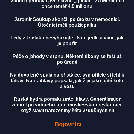
Vémola prodává své slavné „géčko“. Za Mercedes
chce téměř 4,5 milionu
Jaromír Soukup skončil po útoku v nemocnici.
Útočníci měli použít pálku
Listy z květáku nevyhazujte. Jsou jedlé a víme, jak
je použít
Péče o jahody v srpnu. Některé úkony se řeší už
po úrodě
Na dovolené spala na přistýlce, syn přítele si lehl k
tátovi. Iva z Jihlavy popsala, jak žije jako páté kolo
u vozu
Ruská hydra pomalu ztrácí hlavy. Generálmajor
zemřel při výbuchu před moskevskou restaurací,
když slavil narozeniny šéfa vzdušných sil
Bojovníci